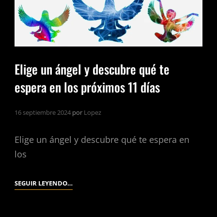
CARTAS
Y
DESCUBRE
QUÉ
CAMBIOS
Elige un ángel y descubre qué te
DE
espera en los próximos 11 días
VIDA
TE
ESPERAN
16 septiembre 2024
por
Lopez
EN
EL
Elige un ángel y descubre qué te espera en
FUTURO.
los
ELIGE
SEGUIR LEYENDO…
UN
ÁNGEL