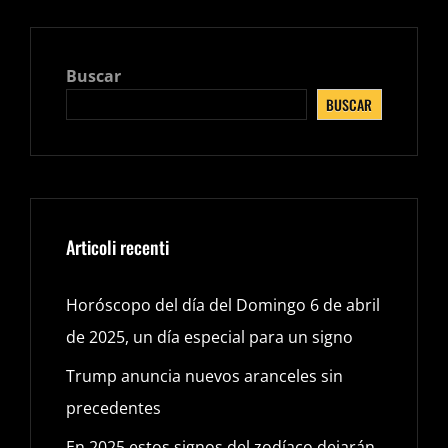
Y
DESCUBRE
QUÉ
Buscar
TE
BUSCAR
ESPERA
EN
LOS
PRÓXIMOS
11
DÍAS
Articoli recenti
Horóscopo del día del Domingo 6 de abril
de 2025, un día especial para un signo
Trump anuncia nuevos aranceles sin
precedentes
En 2025 estos signos del zodíaco dejarán