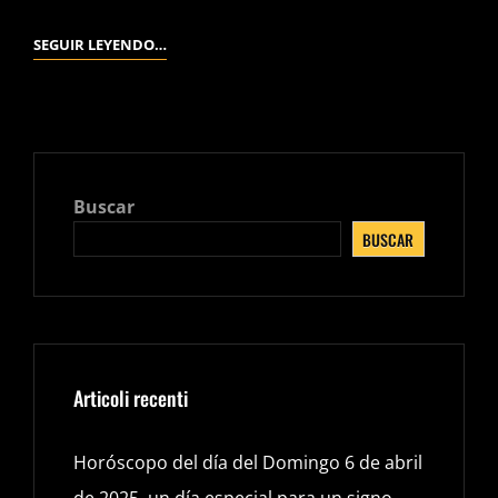
ELIGE
SEGUIR LEYENDO…
UN
CRISTAL
Y
OBTÉN
EL
Buscar
CONSEJO
BUSCAR
PRECIOSO
QUE
HAS
DESEADO
RECIBIR
DESDE
Articoli recenti
HACE
TIEMPO
Horóscopo del día del Domingo 6 de abril
de 2025, un día especial para un signo