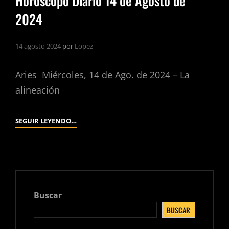
Horóscopo Diario 14 de Agosto de
2024
14 agosto 2024
por
Lopez
Aries Miércoles, 14 de Ago. de 2024 – La
alineación
HORÓSCOPO
SEGUIR LEYENDO…
DIARIO
14
DE
AGOSTO
DE
Buscar
2024
BUSCAR