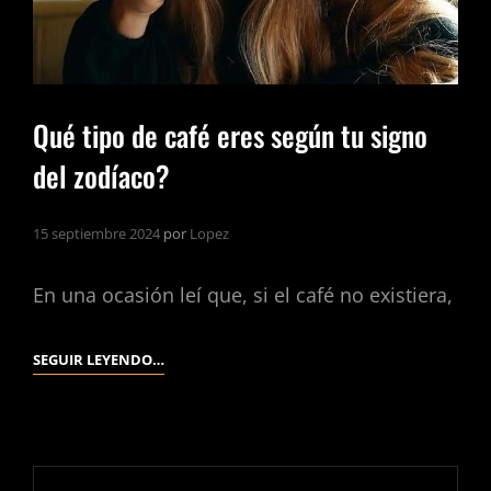
Qué tipo de café eres según tu signo
del zodíaco?
15 septiembre 2024
por
Lopez
En una ocasión leí que, si el café no existiera,
QUÉ
SEGUIR LEYENDO…
TIPO
DE
CAFÉ
ERES